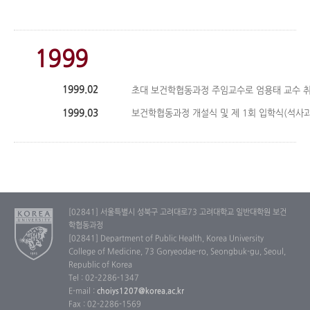
1999
1999.02
초대 보건학협동과정 주임교수로 엄용태 교수 
1999.03
보건학협동과정 개설식 및 제 1회 입학식(석사과
[02841] 서울특별시 성북구 고려대로73 고려대학교 일반대학원 보건
학협동과정
[02841] Department of Public Health, Korea University
College of Medicine, 73 Goryeodae-ro, Seongbuk-gu, Seoul,
Republic of Korea
Tel : 02-2286-1347
E-mail :
choiys1207@korea.ac.kr
Fax : 02-2286-1569